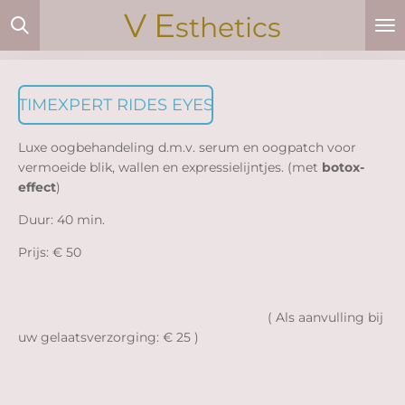
V
E
Ga
sthetics
direct
naar
de
hoofdinhoud
TIMEXPERT RIDES EYES
Luxe oogbehandeling d.m.v. serum en oogpatch voor
vermoeide blik, wallen en expressielijntjes. (met
botox-
effect
)
Duur: 40 min.
Prijs: € 50
( Als aanvulling bij
uw gelaatsverzorging: € 25 )