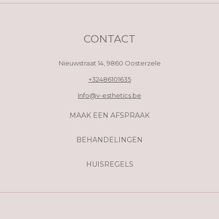
CONTACT
Nieuwstraat 14,
9860 Oosterzele
+32486101635
Info@v-esthetics.be
MAAK EEN AFSPRAAK
BEHANDELINGEN
HUISREGELS