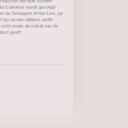
roducten die later worden
oduct idealiter wordt gevolgd
n de Timexpert White Line, zal
f zijn op een dikkere, doffe
n echt onder de indruk van de
oduct geeft.