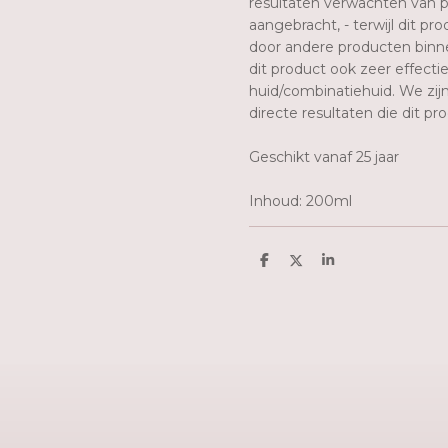
resultaten verwachten van p
aangebracht, - terwijl dit pr
door andere producten binne
dit product ook zeer effectie
huid/combinatiehuid. We zij
directe resultaten die dit pr
Geschikt vanaf 25 jaar
Inhoud: 200ml
D
D
S
e
e
h
l
e
a
e
l
r
n
e