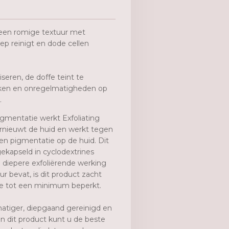
een romige textuur met
iep reinigt en dode cellen
seren, de doffe teint te
kken en onregelmatigheden op
.
igmentatie werkt Exfoliating
vernieuwt de huid en werkt tegen
en pigmentatie op de huid. Dit
ekapseld in cyclodextrines
 diepere exfoliërende werking
ur bevat, is dit product zacht
tie tot een minimum beperkt.
kmatiger, diepgaand gereinigd en
n dit product kunt u de beste