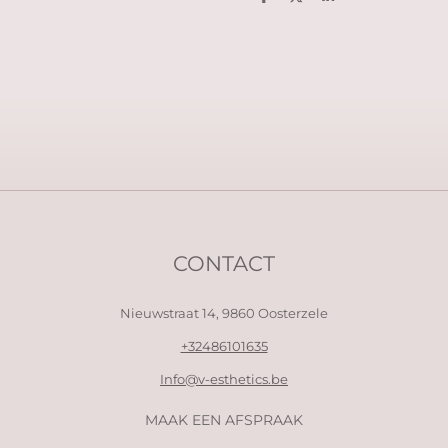
D
D
S
e
e
h
l
e
a
e
l
r
n
e
CONTACT
Nieuwstraat 14,
9860 Oosterzele
+32486101635
Info@v-esthetics.be
MAAK EEN AFSPRAAK