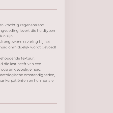
een krachtig regenererend
ingvoeding levert die huidtypen
un zijn.
uitengewone ervaring bij het
 huid onmiddelijk wordt gevoed!
liehoudende textuur.
id die last heeft van een
droge en gevoelige huid.
limatologische omstandigheden,
 kankerpatiënten en hormonale