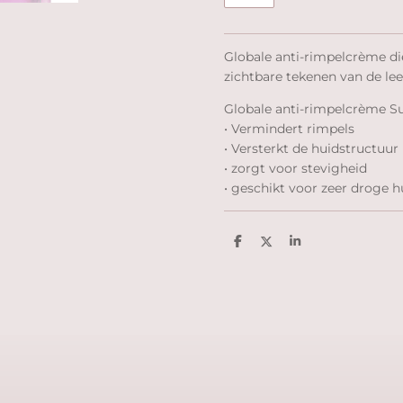
Globale anti-rimpelcrème d
zichtbare tekenen van de leef
Globale anti-rimpelcrème 
• Vermindert rimpels
• Versterkt de huidstructuur
• zorgt voor stevigheid
• geschikt voor zeer droge h
D
D
S
e
e
h
l
e
a
e
l
r
n
e