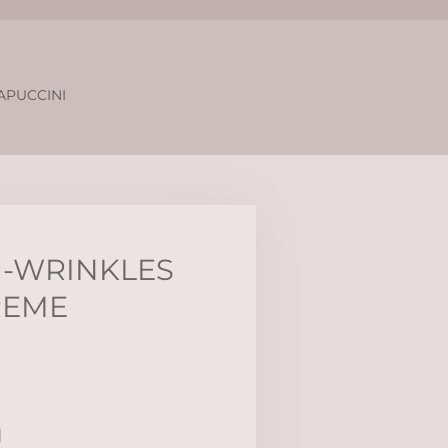
APUCCINI
I-WRINKLES
REME
d