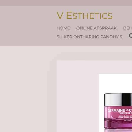
Ga
V
E
direct
STHETICS
naar
de
HOME
ONLINE AFSPRAAK
BEH
hoofdinhoud
SUIKER ONTHARING PANDHY'S