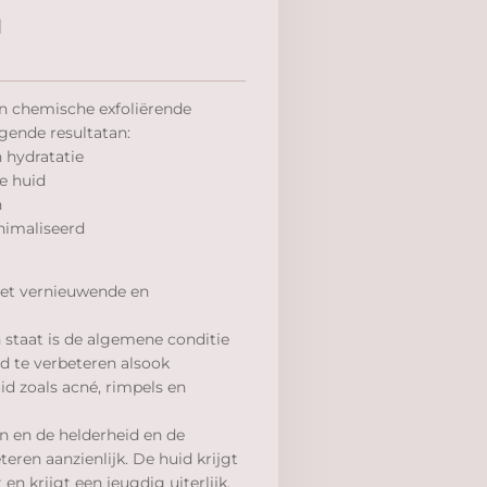
d
n chemische exfoliërende
ende resultatan:
n hydratatie
e huid
n
nimaliseerd
et vernieuwende en
n staat is de algemene conditie
d te verbeteren alsook
d zoals acné, rimpels en
 en de helderheid en de
eren aanzienlijk. De huid krijgt
 en krijgt een jeugdig uiterlijk.