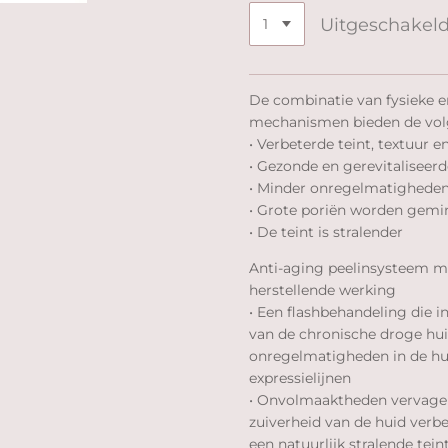
Uitgeschakel
De combinatie van fysieke e
mechanismen bieden de volg
• Verbeterde teint, textuur e
• Gezonde en gerevitaliseerd
• Minder onregelmatighede
• Grote poriën worden gemi
• De teint is stralender
Anti-aging peelinsysteem m
herstellende werking
• Een flashbehandeling die i
van de chronische droge hui
onregelmatigheden in de hui
expressielijnen
• Onvolmaaktheden vervagen
zuiverheid van de huid verbet
een natuurlijk stralende teint