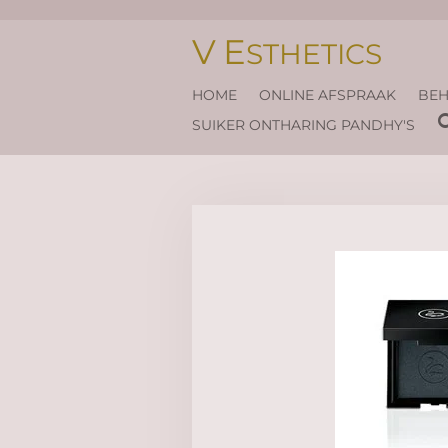
Ga
V
E
direct
STHETICS
naar
de
HOME
ONLINE AFSPRAAK
BEH
hoofdinhoud
SUIKER ONTHARING PANDHY'S