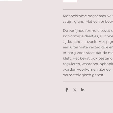
Monochrome oogschaduw. Ve
satijn, glans. Met een onbetw
De verfijnde formule bevat 
bolvormige deeltjes, silicon
zijdezacht aanvoelt. Met pi
een uitermate verzadigde en
er borg voor staat dat de ma
blijft. Het bevat ook bestand
reguleren, waardoor ophopin
worden voorkomen. Zonder 
dermatologisch getest.
D
D
S
e
e
h
l
e
a
e
l
r
n
e