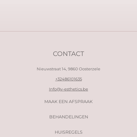
CONTACT
Nieuwstraat 14,
9860 Oosterzele
+32486101635
Info@v-esthetics.be
MAAK EEN AFSPRAAK
BEHANDELINGEN
HUISREGELS