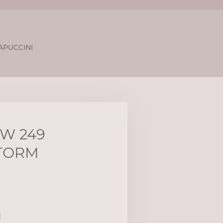
APUCCINI
W 249
TORM
d